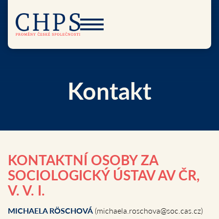
Kontakt
KONTAKTNÍ OSOBY ZA
SOCIOLOGICKÝ ÚSTAV AV ČR,
V. V. I.
MICHAELA RÖSCHOVÁ
(michaela.roschova@soc.cas.cz)