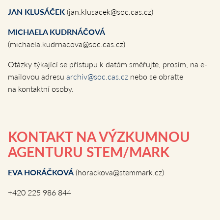
JAN KLUSÁČEK
(jan.klusacek@soc.cas.cz)
MICHAELA KUDRNÁČOVÁ
(michaela.kudrnacova@soc.cas.cz)
Otázky týkající se přístupu k datům směřujte, prosím, na e-
mailovou adresu
archiv@soc.cas.cz
nebo se obraťte
na kontaktní osoby.
KONTAKT NA VÝZKUMNOU
AGENTURU STEM/MARK
EVA HORÁČKOVÁ
(horackova@stemmark.cz)
+420 225 986 844